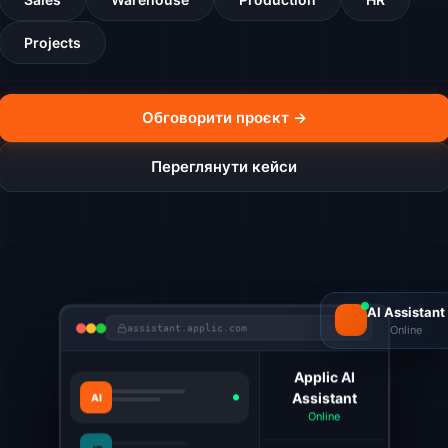
Projects
Обговорити проєкт →
Переглянути кейси
AI Assistant
Online
assistant.applic.com
Applic AI
Assistant
AI
Online
JD