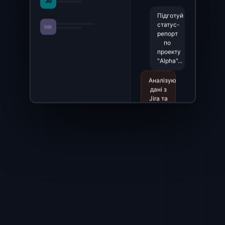
Підготуй
статус-
MK
репорт
по
проекту
"Alpha"...
Аналізую
дані з
Jira та
Slack...
Репорт
готовий.
Напишіть
запит...