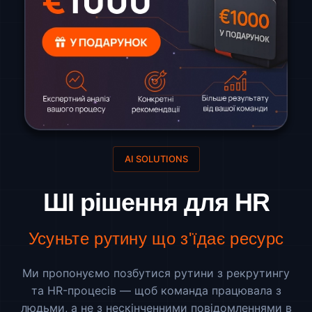
AI SOLUTIONS
ШІ рішення для HR
Усуньте рутину що з'їдає ресурс
Ми пропонуємо позбутися рутини з рекрутингу
та HR-процесів — щоб команда працювала з
людьми, а не з нескінченними повідомленнями в