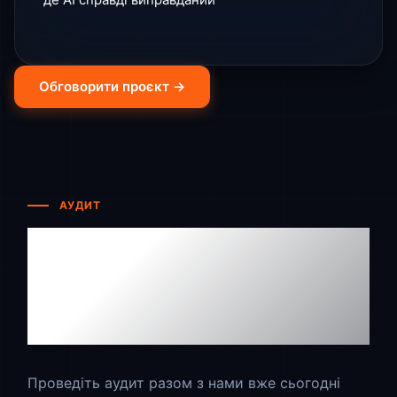
Обговорити проєкт →
АУДИТ
Якщо в AI сенсу немає —
скажемо прямо
Якщо є — покажемо, з
чого почати
Проведіть аудит разом з нами вже сьогодні