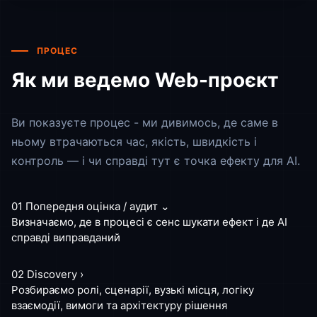
Призначає зустрічі
Інформація дублюється
СТАЛО
БУЛО
AI аналізує CV, інтерв'ю, тестові
Ручне заповнення шаблонів
ПРОЦЕС
Формує єдину систему оцінки
Погодження і пересилання
Порівнює кандидатів між собою
ЕФЕКТ
Витрати часу на кожен документ
СТАЛО
Як ми ведемо Web-проєкт
До −50% часу на комунікацію
AI відповідає 24/7
Швидший контакт з кандидатами
Працює з базою знань
Більше доведених до інтерв'ю
Ви показуєте процес - ми дивимось, де саме в
Ескалює тільки складні кейси
ЕФЕКТ
СТАЛО
ньому втрачаються час, якість, швидкість і
Швидші рішення
Автоматична генерація документів
контроль — і чи справді тут є точка ефекту для AI.
Менше помилок у наймі
Підстановка даних
Прозорість для бізнесу
Отримати рішення
Відправка на підпис
ЕФЕКТ
До −40% внутрішніх запитів
01
Попередня оцінка / аудит
⌄
Швидший онбординг
Визначаємо, де в процесі є сенс шукати ефект і де AI
Менше навантаження на HR
Отримати рішення
ЕФЕКТ
справді виправданий
Документи за хвилини
02
Discovery
Менше операційної роботи
›
Стабільний процес
Отримати рішення
Розбираємо ролі, сценарії, вузькі місця, логіку
взаємодії, вимоги та архітектуру рішення