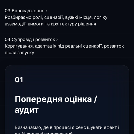
03
Впровадження
›
Отримати рішення
Розбираємо ролі, сценарії, вузькі місця, логіку
взаємодії, вимоги та архітектуру рішення
04
Супровід і розвиток
›
Коригування, адаптація під реальні сценарії, розвиток
після запуску
01
Попередня оцінка /
аудит
Визначаємо, де в процесі є сенс шукати ефект і
де AI справді виправданий