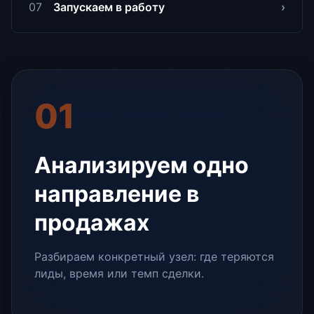
ровнее - а не на интуиции.»
07
Запускаем в работу
›
руководитель видит актуальную картину
без ручного сведения, решения начинают
приниматься значительно быстрее.»
01
Анализируем одно
направление в
продажах
Разбираем конкретный узел: где теряются
лиды, время или темп сделки.