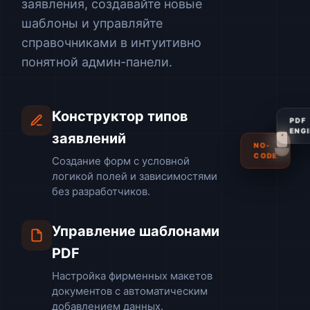
заявления, создавайте новые
шаблоны и управляйте
справочниками в интуитивно
понятной админ-панели.
Конструктор типов
PDF
заявлений
ENGI
NO-
CODE
Создание форм с условной
логикой полей и зависимостями
без разработчиков.
Управление шаблонами
PDF
Настройка фирменных макетов
документов с автоматическим
добавлением данных.