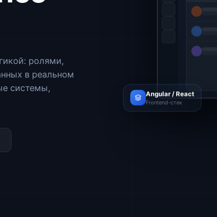
гикой: ролями,
анных в реальном
ые системы,
Angular / React
Frontend-стек