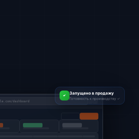
Запущено в продажу
le.com/dashboard
Готовность к производству ✓