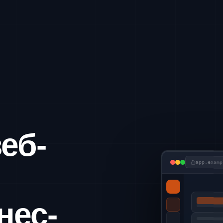
еб-
app.examp
нес-